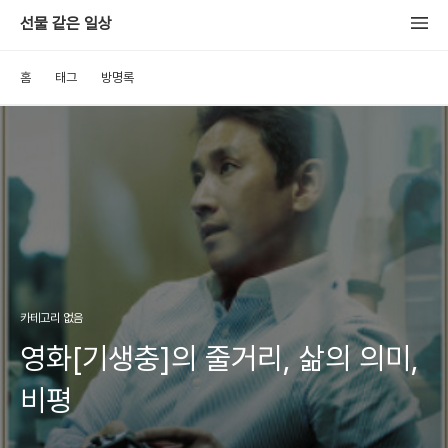
선물 같은 일상
홈
태그
방명록
카테고리 없음
영화[기생충]의 줄거리, 삶의 의미,
비평