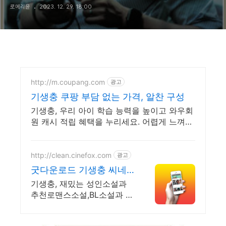
로메리윤
2023. 12. 29. 18:00
http://m.coupang.com
광고
기생충 쿠팡 부담 없는 가격, 알찬 구성
기생충, 우리 아이 학습 능력을 높이고 와우회
원 캐시 적립 혜택을 누리세요. 어렵게 느껴졌
던 공부, 어린이도서, 재미있게 시작해 학습 습
관을 길러주세요.
http://clean.cinefox.com
광고
굿다운로드 기생충 씨네
폭스
기생충, 재밌는 성인소설과
추천로맨스소설,BL소설과 영
화, 애니 제공